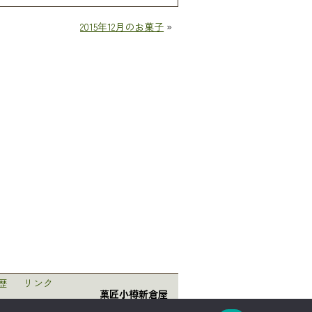
2015年12月のお菓子
»
歴
リンク
菓匠小樽新倉屋
〒047-0008 北海道小樽市築港5番1号