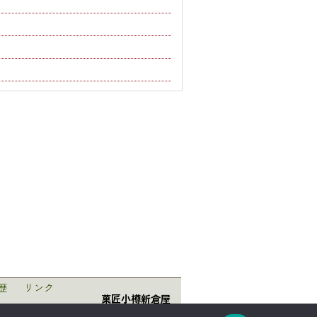
もっと見る...
歴
リンク
菓匠小樽新倉屋
〒047-0008 北海道小樽市築港5番1号