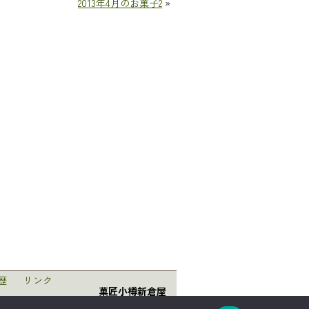
2013年4月のお菓子2
»
歴
リンク
菓匠小樽新倉屋
〒047-0008 北海道小樽市築港5番1号