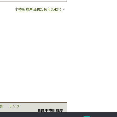
小樽新倉屋通信2016年3月2号
»
歴
リンク
菓匠小樽新倉屋
〒047-0008 北海道小樽市築港5番1号