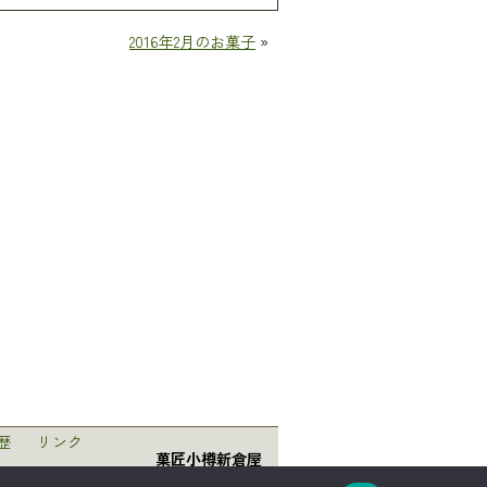
2016年2月のお菓子
»
歴
リンク
菓匠小樽新倉屋
〒047-0008 北海道小樽市築港5番1号