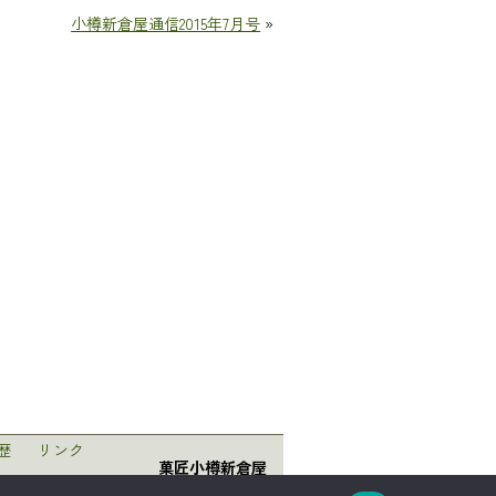
小樽新倉屋通信2015年7月号
»
歴
リンク
菓匠小樽新倉屋
〒047-0008 北海道小樽市築港5番1号