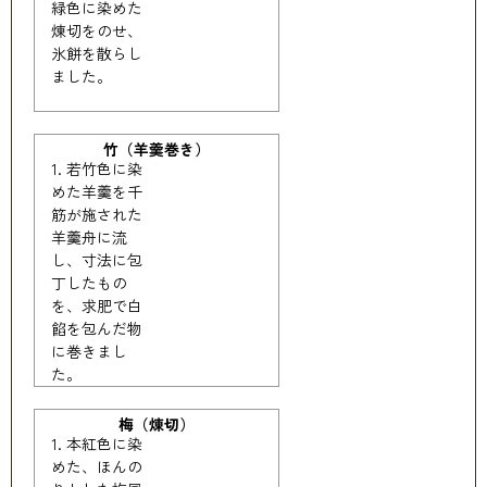
緑色に染めた
煉切をのせ、
氷餅を散らし
ました。
竹（羊羹巻き）
若竹色に染
めた羊羹を千
筋が施された
羊羹舟に流
し、寸法に包
丁したもの
を、求肥で白
餡を包んだ物
に巻きまし
た。
梅（煉切）
本紅色に染
めた、ほんの