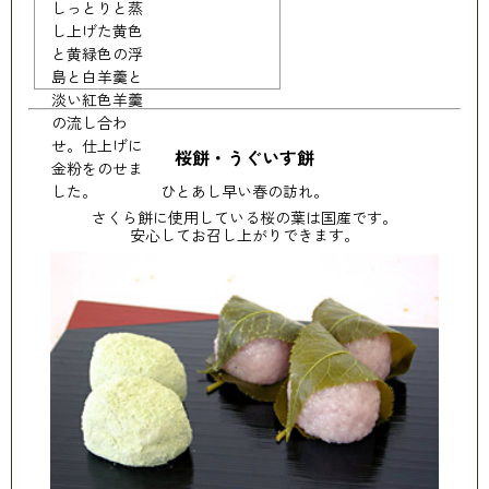
しっとりと蒸
し上げた黄色
と黄緑色の浮
島と白羊羹と
淡い紅色羊羹
の流し合わ
せ。仕上げに
桜餅・うぐいす餅
金粉をのせま
した。
ひとあし早い春の訪れ。
さくら餅に使用している桜の葉は国産です。
安心してお召し上がりできます。