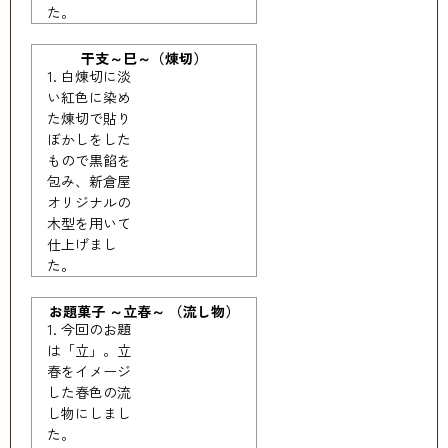
た。
干支～巳～（煉切）
白煉切に淡
い紅色に染め
た煉切で貼り
ぼかしをした
もので黒餡を
包み、新倉屋
オリジナルの
木型を用いて
仕上げまし
た。
お題菓子 ～立春～ （流し物）
今回のお題
は「立」。立
春をイメージ
した春色の流
し物にしまし
た。