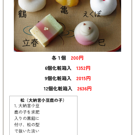
各１個
200円
6個化粧箱入
1352円
9個化粧箱入
2015円
12個化粧箱入
2636円
松（大納言小豆鹿の子）
大納言小豆
鹿の子を求肥
入りの黒餡に
付け、松の型
で抜いた淡い