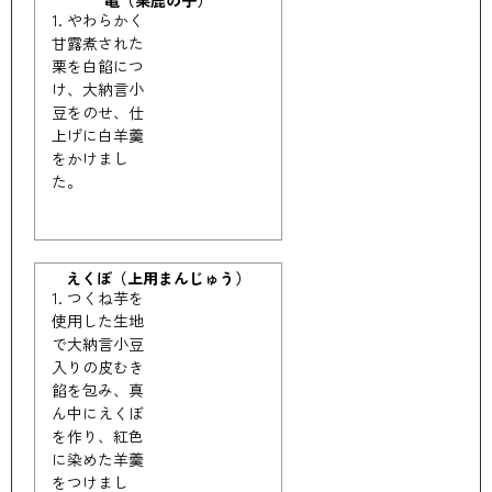
亀（栗鹿の子）
やわらかく
甘露煮された
栗を白餡につ
け、大納言小
豆をのせ、仕
上げに白羊羹
をかけまし
た。
えくぼ（上用まんじゅう）
つくね芋を
使用した生地
で大納言小豆
入りの皮むき
餡を包み、真
ん中にえくぼ
を作り、紅色
に染めた羊羹
をつけまし