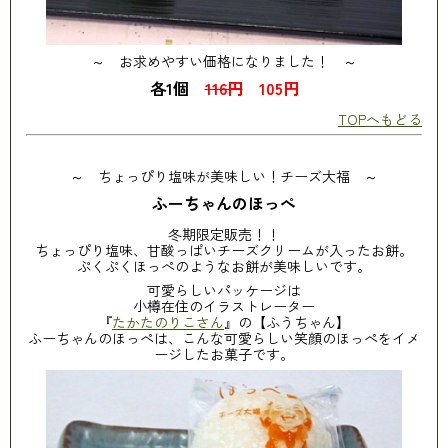
～ お求めやすい価格になりました！ ～
各1個
116円
105円
TOPへもどる
～ ちょっぴり塩味が美味しい！チーズ大福 ～
ふーちゃんのほっぺ
冬期限定販売！！
ちょっぴり塩味、甘酸っぱいチーズクリームが入ったお餅。
ぷくぷくほっぺのようなお餅が美味しいです。
可愛らしいパッケージは
小樽在住のイラストレーター
『
たかたのりこさん
』の【ふうちゃん】
ふーちゃんのほっぺは、こんな可愛らしい笑顔のほっぺをイメ
ージしたお菓子です。