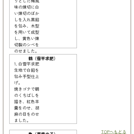
りとした梅風
味の煉切に白
い煉切のぼか
しを入れ黒餡
を包み、木型
を用いて成型
し、黄色い煉
切製のシベを
のせました。
鶴（雪平求肥）
白雪平求肥
生地で白餡を
包み手型仕上
げ。
焼きゴテで鶴
のくちばしを
描き、紅色羊
羹をのせ、胡
麻の目をのせ
ました。
TOPへもどる