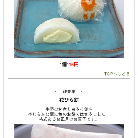
1個
116円
TOPへもどる
～ 迎春菓 ～
花びら餅
牛蒡の甘煮と白みそ餡を
やわらかな薄紅色のお餅ではさみました。
格式あるお正月のお菓子です。