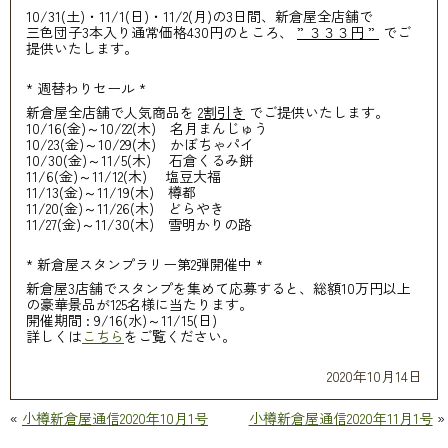
10/31(土)・11/1(日)・11/2(月)の3日間、新倉屋全店舗で
三色団子3本入り通常価格430円のところ、
” ３３３円 ”
でご
提供いたします。
* 週替わりセール *
新倉屋全店舗で人気商品を
2割引き
でご提供いたします。
10/16(金)～10/22(木) 名月まんじゅう
10/23(金)～10/29(木) かぼちゃパイ
10/30(金)～11/5(木) 石倉くるみ餅
11/6(金)～11/12(木) 塩豆大福
11/13(金)～11/19(木) 樽都
11/20(金)～11/26(木) どらやき
11/27(金)～11/30(木) 雪明かりの路
* 新倉屋スタンプラリー第2弾開催中 *
新倉屋3店舗でスタンプを集めて応募すると、総額10万円以上
の豪華景品が125名様に当たります。
開催期間 : 9/16(水)～11/15(日)
詳しくは
こちら
をご覧ください。
2020年10月14日
«
小樽新倉屋通信2020年10月1号
小樽新倉屋通信2020年11月1号
»