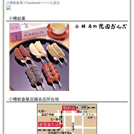
小樽新倉屋
|
Facebookページも宣伝
小樽銘菓
小樽新倉屋店舗各店所在地