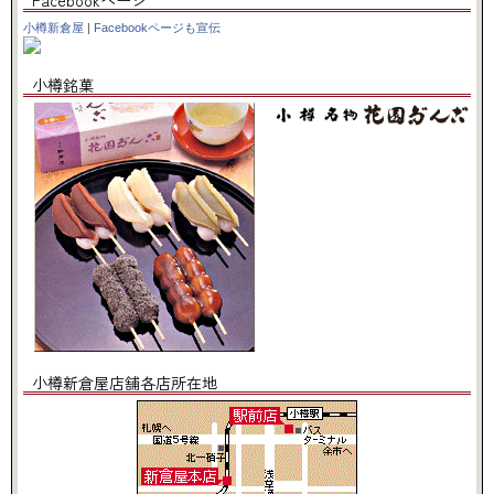
小樽新倉屋
|
Facebookページも宣伝
小樽銘菓
小樽新倉屋店舗各店所在地